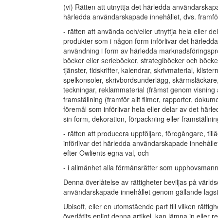
(vi) Rätten att utnyttja det härledda användarskap
härledda användarskapade innehållet, dvs. framför
- rätten att använda och/eller utnyttja hela eller 
produkter som i någon form införlivar det härledd
användning i form av härledda marknadsföringsproduk
böcker eller serieböcker, strategiböcker och böcke
tjänster, tidskrifter, kalendrar, skrivmaterial, kliste
spelkonsoler, skrivbordsunderlägg, skärmsläckare, fig
teckningar, reklammaterial (främst genom visning av
framställning (framför allt filmer, rapporter, doku
föremål som införlivar hela eller delar av det härle
sin form, dekoration, förpackning eller framställnin
- rätten att producera uppföljare, föregångare, ti
införlivar det härledda användarskapade innehållet
efter Owlients egna val, och
- i allmänhet alla förmånsrätter som upphovsmannen
Denna överlåtelse av rättigheter beviljas på värl
användarskapade innehållet genom gällande lagsti
Ubisoft, eller en utomstående part till vilken rätti
överlåtits enligt denna artikel, kan lämna in eller 