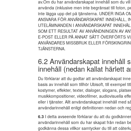
av.Om du har användarskapat innehåll som du vill sk
använda (inklusive men inte begränsat till foton
inte lägga upp det på tjänsterna. UNDER I
ANSVARA FÖR ANVÄNDARSKAPAT INNEHÅLL, IN
UTELÄMNANDEN I ANVÄNDARSKAPAT INNEHÅL
SOM ETT RESULTAT AV ANVÄNDNINGEN AV AN
E-POST ELLER PÅ ANNAT SÄTT ÖVERFÖRTS VI
ANVÄNDARES MISSBRUK ELLER FÖRSKINGRIN
TJÄNSTERNA.
6.2 Användarskapat innehåll so
innehåll (nedan kallat härlett
Du förklarar att du godtar att användarskapat inne
basis av innehåll som tillhör Ubisoft, till exempel t
kostymer, effekter, texter, dialoger, slogans, platse
musikkompositioner, videofilmer, audiovisuella effe
eller i tjänster. Allt användarskapat innehåll med 
användarinnehåll enligt definitionen nedan och reg
6.3
I detta avseende förklarar du att du godkänner U
användarinnehåll som du har skapat från redan befi
godkänna dessa villkor samtycker du till att oåterkal