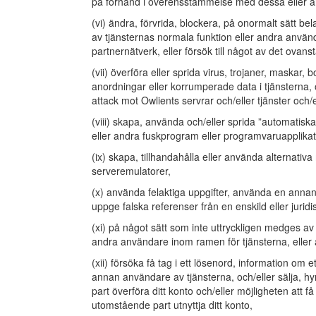
på förhand i överensstämmelse med dessa eller and
(vi) ändra, förvrida, blockera, på onormalt sätt bel
av tjänsternas normala funktion eller andra användar
partnernätverk, eller försök till något av det ovan
(vii) överföra eller sprida virus, trojaner, maskar,
anordningar eller korrumperade data i tjänsterna, oc
attack mot Owlients servrar och/eller tjänster och/
(viii) skapa, använda och/eller sprida ”automati
eller andra fuskprogram eller programvaruapplikati
(ix) skapa, tillhandahålla eller använda alternativa
serveremulatorer,
(x) använda felaktiga uppgifter, använda en annan
uppge falska referenser från en enskild eller juridis
(xi) på något sätt som inte uttryckligen medges av
andra användare inom ramen för tjänsterna, elle
(xii) försöka få tag i ett lösenord, information om 
annan användare av tjänsterna, och/eller sälja, hyr
part överföra ditt konto och/eller möjligheten att få 
utomstående part utnyttja ditt konto,