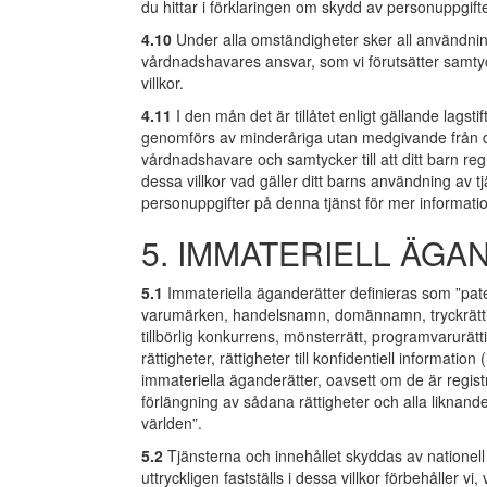
du hittar i förklaringen om skydd av personuppgifte
4.10
Under alla omständigheter sker all användning
vårdnadshavares ansvar, som vi förutsätter samty
villkor.
4.11
I den mån det är tillåtet enligt gällande lagsti
genomförs av minderåriga utan medgivande från de
vårdnadshavare och samtycker till att ditt barn reg
dessa villkor vad gäller ditt barns användning av 
personuppgifter på denna tjänst för mer informati
5. IMMATERIELL ÄGA
5.1
Immateriella äganderätter definieras som ”patent,
varumärken, handelsnamn, domännamn, tryckrättighete
tillbörlig konkurrens, mönsterrätt, programvarurätt
rättigheter, rättigheter till konfidentiell informat
immateriella äganderätter, oavsett om de är registre
förlängning av sådana rättigheter och alla liknande 
världen”.
5.2
Tjänsterna och innehållet skyddas av nationell o
uttryckligen fastställs i dessa villkor förbehåller v