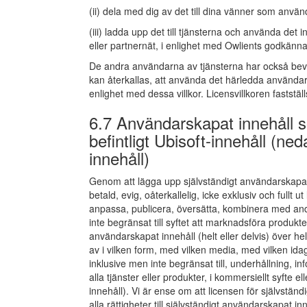
(ii) dela med dig av det till dina vänner som använ
(iii) ladda upp det till tjänsterna och använda det 
eller partnernät, i enlighet med Owlients godkänn
De andra användarna av tjänsterna har också bevilj
kan återkallas, att använda det härledda användar
enlighet med dessa villkor. Licensvillkoren fastställ
6.7 Användarskapat innehåll 
befintligt Ubisoft-innehåll (ne
innehåll)
Genom att lägga upp självständigt användarskapat in
betald, evig, oåterkallelig, icke exklusiv och fullt 
anpassa, publicera, översätta, kombinera med andr
inte begränsat till syftet att marknadsföra produkte
användarskapat innehåll (helt eller delvis) över hel
av i vilken form, med vilken media, med vilken idag
inklusive men inte begränsat till, underhållning, 
alla tjänster eller produkter, i kommersiellt syfte 
innehåll). Vi är ense om att licensen för självständ
alla rättigheter till självständigt användarskapat i