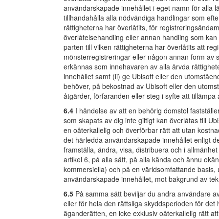
användarskapade innehållet i eget namn för alla lä
tillhandahålla alla nödvändiga handlingar som efter
rättigheterna har överlåtits, för registreringsändam
överlåtelsehandling eller annan handling som kan v
parten till vilken rättigheterna har överlåtits att r
mönsterregistreringar eller någon annan form av 
erkännas som innehavaren av alla ärvda rättighet
innehållet samt (ii) ge Ubisoft eller den utomstående
behöver, på bekostnad av Ubisoft eller den utomståen
åtgärder, förfaranden eller steg i syfte att tillämp
6.4
I händelse av att en behörig domstol fastställer a
som skapats av dig inte giltigt kan överlåtas till U
en oåterkallelig och överförbar rätt att utan kost
det härledda användarskapade innehållet enligt d
framställa, ändra, visa, distribuera och i allmänh
artikel 6, på alla sätt, på alla kända och ännu ok
kommersiella) och på en världsomfattande basis, u
användarskapade innehållet, mot bakgrund av tekni
6.5
På samma sätt beviljar du andra användare av
eller för hela den rättsliga skyddsperioden för de
äganderätten, en icke exklusiv oåterkallelig rätt