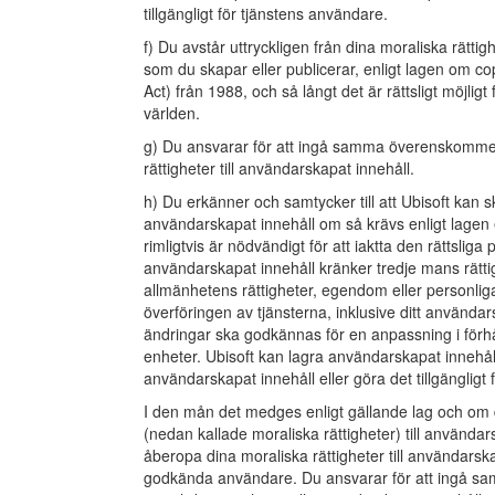
tillgängligt för tjänstens användare.
f) Du avstår uttryckligen från dina moraliska rättig
som du skapar eller publicerar, enligt lagen om c
Act) från 1988, och så långt det är rättsligt möjligt
världen.
g) Du ansvarar för att ingå samma överenskomm
rättigheter till användarskapat innehåll.
h) Du erkänner och samtycker till att Ubisoft kan
användarskapat innehåll om så krävs enligt lagen e
rimligtvis är nödvändigt för att iaktta den rättsli
användarskapat innehåll kränker tredje mans rätti
allmänhetens rättigheter, egendom eller personlig
överföringen av tjänsterna, inklusive ditt användar
ändringar ska godkännas för en anpassning i förhål
enheter. Ubisoft kan lagra användarskapat innehåll 
användarskapat innehåll eller göra det tillgängligt f
I den mån det medges enligt gällande lag och om de
(nedan kallade moraliska rättigheter) till användarsk
åberopa dina moraliska rättigheter till användarsk
godkända användare. Du ansvarar för att ingå 