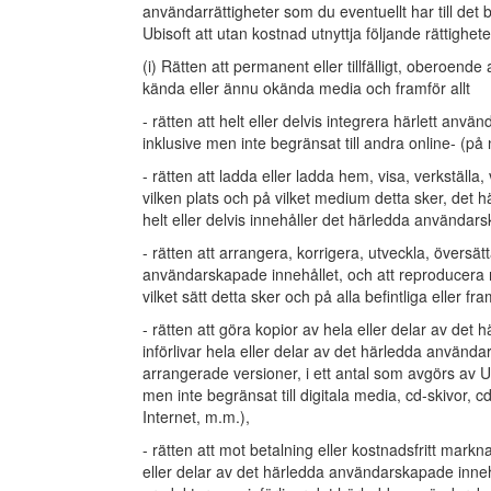
användarrättigheter som du eventuellt har till det
Ubisoft att utan kostnad utnyttja följande rättighe
(i) Rätten att permanent eller tillfälligt, oberoende 
kända eller ännu okända media och framför allt
- rätten att helt eller delvis integrera härlett använ
inklusive men inte begränsat till andra online- (på nä
- rätten att ladda eller ladda hem, visa, verkställa
vilken plats och på vilket medium detta sker, det
helt eller delvis innehåller det härledda användar
- rätten att arrangera, korrigera, utveckla, översät
användarskapade innehållet, och att reproducera
vilket sätt detta sker och på alla befintliga eller fr
- rätten att göra kopior av hela eller delar av de
införlivar hela eller delar av det härledda använda
arrangerade versioner, i ett antal som avgörs av U
men inte begränsat till digitala media, cd-skivor, c
Internet, m.m.),
- rätten att mot betalning eller kostnadsfritt markna
eller delar av det härledda användarskapade innehå