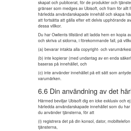
skapat och publicerat, för de produkter och tjänst
gränser som medges av Ubisoft, och fram för allt fö
härledda användarskapade innehåll och skapa här
att fortsätta att gälla efter ett delvis upphörande a
dessa villkor.
Du har Owlients tillstånd att ladda hem en kopia av b
och skriva ut sidorna, i förekommande fall, på villk
(a) bevarar intakta alla copyright- och varumärke
(b) inte kopierar (med undantag av en enda säkerh
baseras på innehållet, och
(c) inte använder innehållet på ett sätt som antyd
varumärken.
6.6 Din användning av det hä
Härmed beviljar Ubisoft dig en icke exklusiv och ej
härledda användarskapade innehållet som du har s
du använder tjänsterna, för att
(i) registrera det på din konsol, dator, mobiltelefon
tjänsterna,