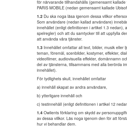
för närvarande tillhandahålls (gemensamt kallade t
PARIS MOBILE (nedan gemensamt kallade Ubisoft e
1.2
Du ska noga läsa igenom dessa villkor eftersom 
Som användare (nedan kallad användare) innebär d
innehållet (enligt definitionen i artikel 1.3 nedan),
spelregler) och att du samtycker till att uppfylla de
att använda våra tjänster.
1.3
Innehållet omfattar all text, bilder, musik eller
teman, föremål, scenbilder, kostymer, effekter, dial
videofilmer, audiovisuella effekter, domännamn och
del av tjänsterna, tillsammans med alla berörda i
innehållet).
För tydlighets skull, innehållet omfattar
a) innehåll skapat av andra användare,
b) ytterligare innehåll och
c) testinnehåll (enligt definitionen i artikel 12 neda
1.4
Owlients förklaring om skydd av personuppgifte
av dessa villkor. Läs noga igenom den för att först
hur vi behandlar dem.