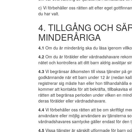
c) Vi förbehåller oss rätten att efter eget gottf
du har valt.
4. TILLGÅNG OCH SÄ
MINDERÅRIGA
4.1
Om du är minderårig ska du läsa igenom villko
4.2
Om du är förälder eller vårdnadshavare rekomm
nätet och kontrollera att ditt barn aldrig avslöjar 
4.3
Vi begränsar åtkomsten till vissa tjänster på g
godkännande när ett barn under 12 år (nedan kall
registrerar sig måste han eller hon tillhandahålla 
kommer att kontakta för att bekräfta, tillbakavisa el
rätten att begränsa perioden under vilken en minde
deras förälder eller vårdnadshavare.
4.4
Vi förbehåller oss rätten att be om skriftligt 
användare eller möjlig användare av tjänsterna som
vårdnadshavares samtycke gäller endast för den t
4.5
Vissa tjänster är särskilt utformade för barn och 