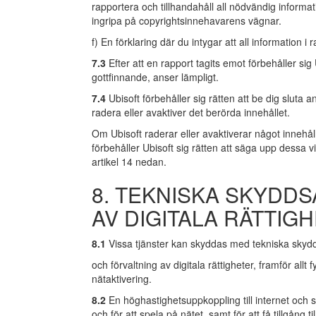
rapportera och tillhandahåll all nödvändig informat
ingripa på copyrightsinnehavarens vägnar.
f) En förklaring där du intygar att all informati
7.3
Efter att en rapport tagits emot förbehåller sig 
gottfinnande, anser lämpligt.
7.4
Ubisoft förbehåller sig rätten att be dig sluta 
radera eller avaktiver det berörda innehållet.
Om Ubisoft raderar eller avaktiverar något innehål
förbehåller Ubisoft sig rätten att säga upp dessa vill
artikel 14 nedan.
8. TEKNISKA SKYDD
AV DIGITALA RÄTTIG
8.1
Vissa tjänster kan skyddas med tekniska skyd
och förvaltning av digitala rättigheter, framför allt
nätaktivering.
8.2
En höghastighetsuppkoppling till internet
och s
och för att spela på nätet, samt för att få tillgång t