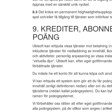
öppnas med en särskild unik nyckel.
8.3
Det krävs en permanent höghastighetsuppkoppling
spel och/eller få tillgång till tjänster som införliv
9. KREDITER, ABON
POÄNG
Ubisoft kan erbjuda vissa tjänster mot betalning (n
inkluderar tjänster för nedladdning av innehåll, ik
och aktiviteter, personlig anpassning av vissa in
”virtuella djur”. Ubisoft kan, efter eget gottfinnand
förbättrade tjänster.
Du måste ha ett konto för att kunna köpa och anvä
Vi kan erbjuda ett system som gör att du får poän
innehåll (enligt definitionen nedan) eller om du del
tjänsterna (nedan kallat poängsystem). Du kan byt
ramen för poängsystemet.
Vi förbehåller oss rätten att efter eget gottfinnand
alla poängsystem, på de villkor som anges i artike