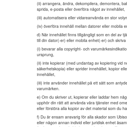
(ii) arrangera, ändra, dekompilera, demontera, ba
sprida, e-posta eller överföra något av innehållet,
(iii) automatisera eller vidareanvända en stor voly
(iv) överföra innehåll mellan datorer eller mobila
d) När innehållet finns tillgängligt som en del av t
till din dator(-er) eller mobila enhet(-er) och skriva
(i) bevarar alla copyright- och varumärkesindikat
ursprung,
(ii) inte kopierar (med undantag av kopiering vid
säkerhetskopia) eller sprider innehållet, kopior el
innehållet,
(iii) inte använder innehållet på ett sätt som anty
varumärken.
e) Om du skriver ut, kopierar eller laddar hem någo
upphör din rätt att använda våra tjänster med ome
eller förstöra alla kopior av det material som du har
f) Du är ensam ansvarig för alla skador som Ubiso
eller någon annan individ eller juridisk enhet åsa