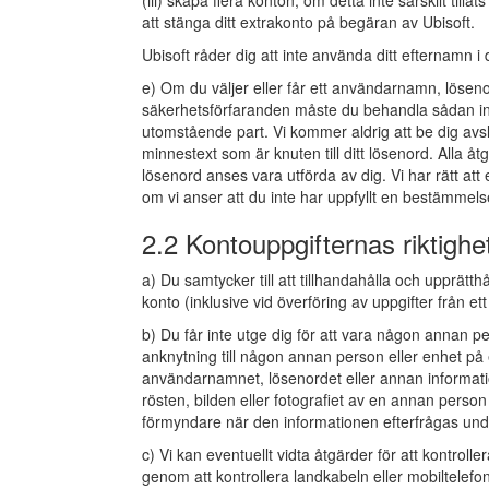
(iii) skapa flera konton, om detta inte särskilt till
att stänga ditt extrakonto på begäran av Ubisoft.
Ubisoft råder dig att inte använda ditt efternamn 
e) Om du väljer eller får ett användarnamn, lösen
säkerhetsförfaranden måste du behandla sådan infor
utomstående part. Vi kommer aldrig att be dig avslö
minnestext som är knuten till ditt lösenord. Alla åtg
lösenord anses vara utförda av dig. Vi har rätt at
om vi anser att du inte har uppfyllt en bestämmelse
2.2 Kontouppgifternas riktigh
a) Du samtycker till att tillhandahålla och upprätthå
konto (inklusive vid överföring av uppgifter från ett
b) Du får inte utge dig för att vara någon annan per
anknytning till någon annan person eller enhet på 
användarnamnet, lösenordet eller annan informatio
rösten, bilden eller fotografiet av en annan person
förmyndare när den informationen efterfrågas und
c) Vi kan eventuellt vidta åtgärder för att kontrol
genom att kontrollera landkabeln eller mobiltelef