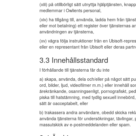
(xiii) på otillbörligt sätt utnyttja hjälptjänsten, kn
medlemmar i Owlients personal,
(xiv) ha tillgång till, använda, ladda hem från tjäns
eller mot betalning) ett register över tjänsternas
användningen av tjänsterna,
(xv) vägra följa instruktioner från en Ubisoft-repres
eller en representant från Ubisoft eller deras partn
3.3 Innehållsstandard
I förhållande till tjänsterna får du inte
a) skapa, använda, dela och/eller på något sätt publi
ord, bilder, ljud, videofilmer m.m.) eller innehåll s
ärekränkande, osanningsenligt, pornografiskt, pedofi
piska till hatstämning, med tydlig sexuell innebör
sätt är oacceptabelt, eller
b) trakassera andra användare, obedd skicka rekl
använda tjänsterna för undersökningar, tävlingar, py
massutskick av e-postmeddelanden eller spam.