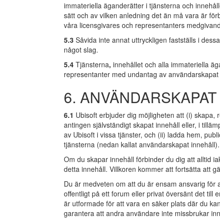
immateriella äganderätter i tjänsterna och innehålle
sätt och av vilken anledning det än må vara är för
våra licensgivares och representanters medgivan
5.3
Såvida inte annat uttryckligen fastställs i dessa 
något slag.
5.4
Tjänsterna
,
innehållet
och
alla immateriella äg
representanter med undantag av användarskapat in
6. ANVÄNDARSKAPAT
6.1
Ubisoft erbjuder dig möjligheten att (i) skapa, 
antingen självständigt skapat innehåll eller, i tillämp
av Ubisoft i vissa tjänster, och (ii) ladda hem, pub
tjänsterna (nedan kallat användarskapat innehåll).
Om du skapar innehåll förbinder du dig att alltid iak
detta innehåll. Villkoren kommer att fortsätta att gä
Du är medveten om att du är ensam ansvarig för al
offentligt på ett forum eller privat översänt det til
är utformade för att vara en säker plats där du ka
garantera att andra användare inte missbrukar i