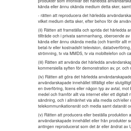
produkter som införlivar det härledda användarsk
kända eller ännu okända medium detta sker, samt
- rätten att reproducera det härledda användarskap
vilket medium detta sker, efter behov för de använ
(ii) Rätten att framställa och sprida det härledda 
tillträde och i privata sammanhang, oberoende av på
kända eller ännu okända media (och framför allt ma
betal-tv eller kostnadsfri television, dataöverförin
strömning, tv via MMDS, tv via mobiltelefon och ca
(iii) Rätten att använda det härledda användarskapa
kommersiella syften för demonstration av, pr. och 
(iv) Rätten att göra det härledda användarskapade 
användarskapade innehållet tillfälligt eller slutgilti
en överföring, licens eller någon typ av avtal, mot 
medel och framför allt via internet eller ett digitalt
sändning, och i allmänhet via alla media och/eller n
telekommunikationsnät och media samt datanät o
(v) Rätten att producera eller beställa produktion 
användarskapade innehållet eller från produkter s
antingen reproducerat som det är eller ändrat av U