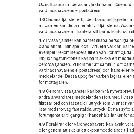
Ubisoft samlar in deras användarnamn, lösenord, fö
vårdnadshavarens e-postadress.
4.6
Sådana tjänster erbjuder ibland möjligheten at
att barnen kan delta mer aktivt i tjänsterna. Abonn
vårdnadshavare att hantera sitt barns konto och s
4.7
I vissa tjänster kan barnet skapa personliga pr
bland annat i minispel och i virtuella världar. Barn
exempel ”rekommendera till en vän” för att bjuda 
inbjudningsfunktionen kan barn skicka ett meddela
berörda tjänsten. Vi kommer att samla in ditt barns 
vårdnadshavarens e-postadress) och hans eller hen
meddelande. Dessa uppgifter varken lagras eller a
för mottagaren.
4.8
Genom vissa tjänster kan barn få nyhetsbrev. M
andra användares meddelanden i forumet. I vissa fo
filtrerar ord och fastställer uttryck som vi anser v
lista med i förväg fastställda uttryck
.
Detta i syfte 
forumtjänst är tillgänglig tillhandahålls länkar för 
4.9
Föräldrar eller vårdnadshavare kan avaktivera
eller genom att skicka ett e-postmeddelande till a