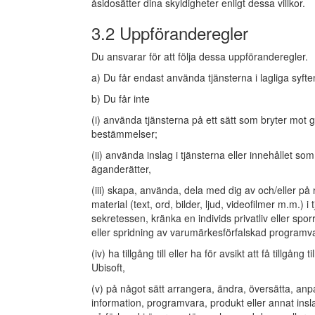
åsidosätter dina skyldigheter enligt dessa villkor.
3.2 Uppföranderegler
Du ansvarar för att följa dessa uppföranderegler.
a) Du får endast använda tjänsterna i lagliga syft
b) Du får inte
(i) använda tjänsterna på ett sätt som bryter mot gäl
bestämmelser;
(ii) använda inslag i tjänsterna eller innehållet s
äganderätter,
(iii) skapa, använda, dela med dig av och/eller på nå
material (text, ord, bilder, ljud, videofilmer m.m.)
sekretessen, kränka en individs privatliv eller sporra
eller spridning av varumärkesförfalskad programv
(iv) ha tillgång till eller ha för avsikt att få tillgå
Ubisoft,
(v) på något sätt arrangera, ändra, översätta, anp
information, programvara, produkt eller annat insla