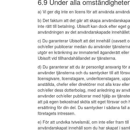
6.9 Under alla omständigheter
a) Vi ger dig inte en licens för att använda använd
b) Det faktum att det går att skapa användarskapat
inte rätt till betalning. Ubisoft kan dock efter ege
användningen av det användarskapade innehållet, 
c) Du garanterar Ubisoft att det innehåll (oavsett
och/eller publicerar medan du använder tjänsterna i
utgör en kränkning av immateriell äganderätt eller 
Ubisoft vid tillhandahållandet av tjänsterna.
d) Du garanterar att du är personligt ansvarig för 
använder tjänsterna och du samtycker till att försv
licensgivare, licenstagare, underlicenstagare, u
anställda, chefer eller direktörer mot alla krav ell
och/eller dess dotterbolag, med anledning av anvä
använder och/eller publicerar med hjälp av tjänste
att på egen bekostnad sköta sitt eget försvar och 
ersättning för din del. Du samtycker i sådana fall 
företagets intressen.
e) För att undvika tvivelsmål, om inte eller fram t
användarskapat innehåll som du har skapat i samb