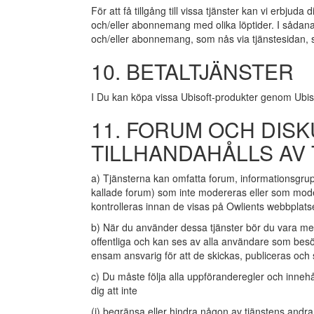
För att få tillgång till vissa tjänster kan vi erbjuda d
och/eller abonnemang med olika löptider. I sådana fa
och/eller abonnemang, som nås via tjänstesidan, so
10. BETALTJÄNSTER
I Du kan köpa vissa Ubisoft-produkter genom Ubisof
11. FORUM OCH DI
TILLHANDAHÅLLS AV
a) Tjänsterna kan omfatta forum, informationsgr
kallade forum) som inte modereras eller som mode
kontrolleras innan de visas på Owlients webbplats
b) När du använder dessa tjänster bör du vara m
offentliga och kan ses av alla användare som bes
ensam ansvarig för att de skickas, publiceras och 
c) Du måste följa alla uppföranderegler och innehåll
dig att inte
(i) begränsa eller hindra någon av tjänstens and