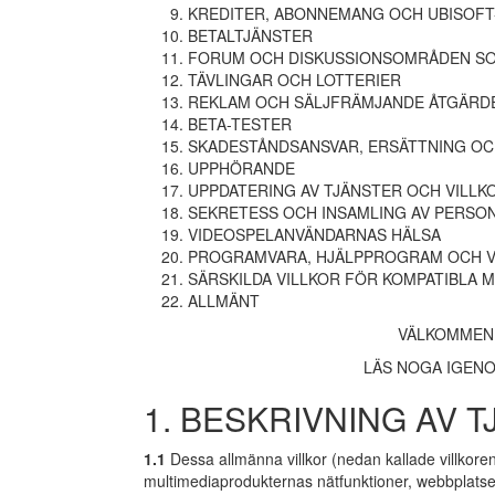
KREDITER, ABONNEMANG OCH UBISOF
BETALTJÄNSTER
FORUM OCH DISKUSSIONSOMRÅDEN SO
TÄVLINGAR OCH LOTTERIER
REKLAM OCH SÄLJFRÄMJANDE ÅTGÄRD
BETA-TESTER
SKADESTÅNDSANSVAR, ERSÄTTNING O
UPPHÖRANDE
UPPDATERING AV TJÄNSTER OCH VILLK
SEKRETESS OCH INSAMLING AV PERSO
VIDEOSPELANVÄNDARNAS HÄLSA
PROGRAMVARA, HJÄLPPROGRAM OCH 
SÄRSKILDA VILLKOR FÖR KOMPATIBLA 
ALLMÄNT
VÄLKOMMEN 
LÄS NOGA IGENO
1. BESKRIVNING AV 
1.1
Dessa allmänna villkor (nedan kallade villkoren
multimediaprodukternas nätfunktioner, webbplatse