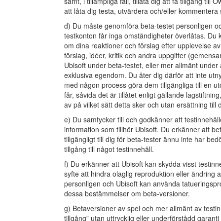
samt, i tillämpliga fall, tillåta dig att få tillgång t
att låta dig testa, utvärdera och/eller kommentera 
d) Du måste genomföra beta-testet personligen och i
testkonton får inga omständigheter överlåtas. Du 
om dina reaktioner och förslag efter upplevelse av 
förslag, idéer, kritik och andra uppgifter (gemensa
Ubisoft under beta-testet, eller mer allmänt unde
exklusiva egendom. Du åter dig därför att inte utny
med någon process göra dem tillgängliga till en ut
får, såvida det är tillåtet enligt gällande lagstif
av på vilket sätt detta sker och utan ersättning till d
e) Du samtycker till och godkänner att testinnehållet
information som tillhör Ubisoft. Du erkänner att be
tillgängligt till dig för beta-tester ännu inte har bed
tillgång till något testinnehåll.
f) Du erkänner att Ubisoft kan skydda visst testinne
syfte att hindra olaglig reproduktion eller ändring av
personligen och Ubisoft kan använda tatueringsproc
dessa bestämmelser om beta-versioner.
g) Betaversioner av spel och mer allmänt av testinn
tillgång” utan uttrycklig eller underförstådd garant